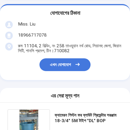
যোগাযোগের ঠিকানা
Miss. Liu
18966717078
রুম 11104, 2 বিল্ডিং, নং 258 তাওয়ুয়ান নর্থ রোড, লিয়ানহু জেলা, জিয়ান
সিটি, শানসি প্রদেশ, চীন।710082
এখন যোগাযোগ
এর সেরা মূল্য পান
ক্যামেরন পিস্টন ফর ব্লাউট প্রিভেন্টার সরঞ্জাম
18-3/4" 5M টাইপ "DL" BOP