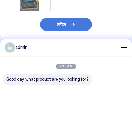
চালিয়ে
admin
প্রস্তাবিত পণ্য
9:16 AM
Good day, what product are you looking for?
উচ্চ চাপ প্লাগ ভালভ 3" কাজের
13 5/8 ইঞ্চি এপিআই 16A
RONGGSHENG 11
চাপ 10000 PSI API 6A
র্যাম BOP ব্লাউট প্রতিরোধক
আঙ্গুলাকার BOP বিস্
মান
সরঞ্জাম 3000 PSI
প্রতিরোধক 3000 PSI
ভালো দাম
ভালো দাম
ভালো দাম