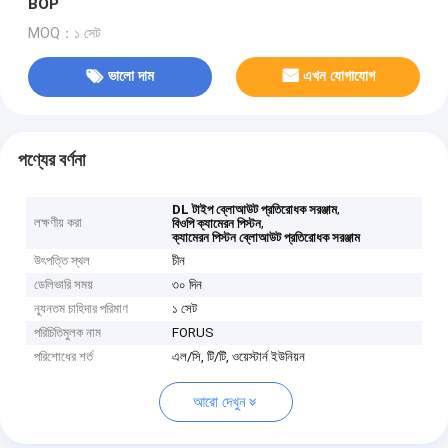
BOP
MOQ：১ সেট
ভালো দাম
এখন যোগাযোগ
পণ্যের বর্ণনা
,
DL টাইপ ব্লোআউট প্রতিরোধক সরঞ্জাম
লক্ষণীয় করা
,
বিওপি ক্যামেরন পিস্টন
ক্যামেরন পিস্টন ব্লোআউট প্রতিরোধক সরঞ্জাম
উৎপত্তি স্থল
চীন
ডেলিভারি সময়
৩০ দিন
ন্যূনতম চাহিদার পরিমাণ
১ সেট
পরিচিতিমুলক নাম
FORUS
পরিশোধের শর্ত
এল/সি, টি/টি, ওয়েস্টার্ন ইউনিয়ন
আরো দেখুন