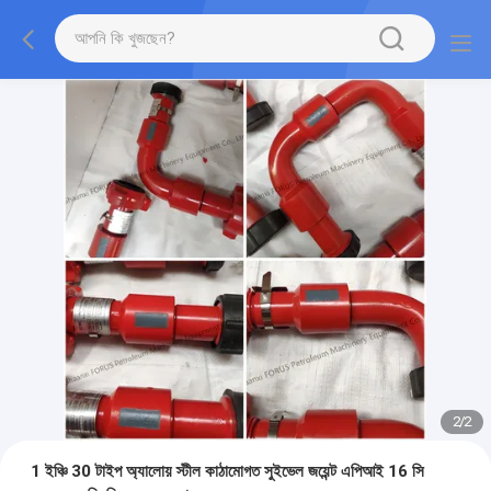
2
/
2
1 ইঞ্চি 30 টাইপ অ্যালোয় স্টীল কাঠামোগত সুইভেল জয়েন্ট এপিআই 16 সি