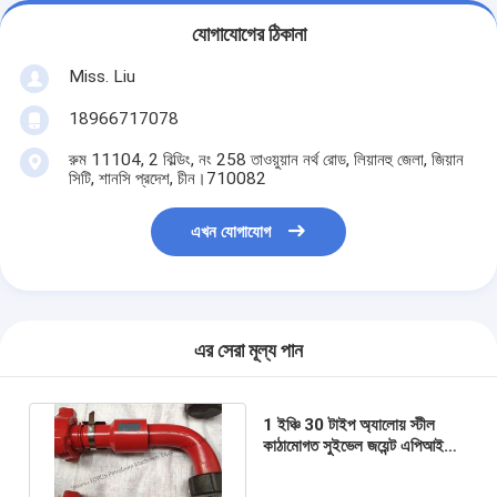
যোগাযোগের ঠিকানা
Miss. Liu
18966717078
রুম 11104, 2 বিল্ডিং, নং 258 তাওয়ুয়ান নর্থ রোড, লিয়ানহু জেলা, জিয়ান
সিটি, শানসি প্রদেশ, চীন।710082
এখন যোগাযোগ
এর সেরা মূল্য পান
1 ইঞ্চি 30 টাইপ অ্যালোয় স্টীল
কাঠামোগত সুইভেল জয়েন্ট এপিআই
16 সি তেলক্ষেত্র ড্রিলিংয়ের জন্য
লাল রঙ