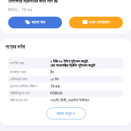
তেলক্ষেত্র ড্রিলিংয়ের জন্য লাল রঙ
MOQ：10 ea
ভালো দাম
এখন যোগাযোগ
পণ্যের বর্ণনা
,
১ ইঞ্চি ৩০ টাইপ সুইভেল জয়েন্ট
লক্ষণীয় করা
রেড অয়েলফিল্ড ড্রিলিং সুইভেল জয়েন্ট
উৎপত্তি স্থল
চীন
ডেলিভারি সময়
২৫ দিন
ন্যূনতম চাহিদার পরিমাণ
10 ea
পরিচিতিমুলক নাম
FORUS
পরিশোধের শর্ত
এল/সি, টি/টি, ওয়েস্টার্ন ইউনিয়ন
আরো দেখুন