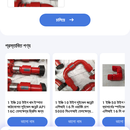
চালিয়ে
প্রস্তাবিত পণ্য
1 ইঞ্চি 20 টাইপ খাদ ইস্পাত
1 ইঞ্চি 10 টাইপ সুইভেল জয়েন্ট
1 ইঞ্চি 50 টাইপ সংক্ষ
কাঠামোগত সুইভেল জয়েন্ট API
এপিআই 16 সি ওয়ার্কিং চাপ
ব্যাসার্ধের স্পাইভেল জয়
16C তেলক্ষেত্র ড্রিলিং জন্য
5000 পিএসআই তেলক্ষেত্র
এপিআই 16 সি ওয়ার্কি
ড্রিলিং জন্য
5000 পিএসআই তেলক্
খননের জন্য
ভালো দাম
ভালো দাম
ভালো দাম