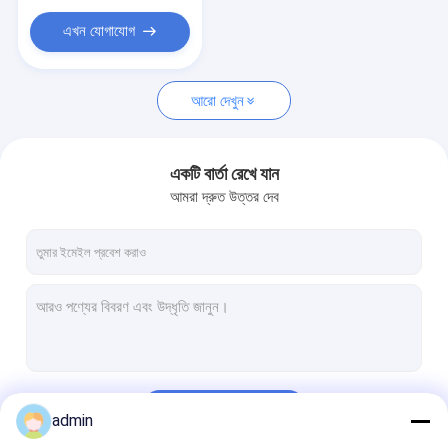
স্টেইনলেস স্টীল কৈশিক টিউব
এখন যোগাযোগ
কুণ্ডলিত পাইপ
তুরপুন তরল additives
আরো দেখুন
সুইভেল যুগ্ম
একটি বার্তা রেখে যান
শেকার স্ক্রিন মেশ
আমরা দ্রুত উত্তর দেব
চালিয়ে
admin