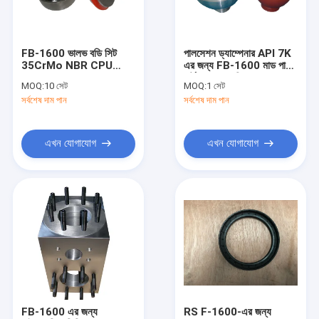
আমাদের সম্বন্ধে
কারখানা ভ্রমণ
FB-1600 ভালভ বডি সিট
পালসেশন ড্যাম্পেনার API 7K
35CrMo NBR CPU
এর জন্য FB-1600 মাড পাম্প
গুণগত মান নিয়ন্ত্রণ
TPU HRC58-65
পার্টস শেল অ্যাসি
MOQ:
10 সেট
MOQ:
1 সেট
সর্বশেষ দাম পান
সর্বশেষ দাম পান
যোগাযোগ করুন
খবর
এখন যোগাযোগ
এখন যোগাযোগ
মামলা
কাদা পাম্প যন্ত্রাংশ
মাড পাম্প লাইনার
কাদা পাম্প পিস্টন
FB-1600 এর জন্য
RS F-1600-এর জন্য