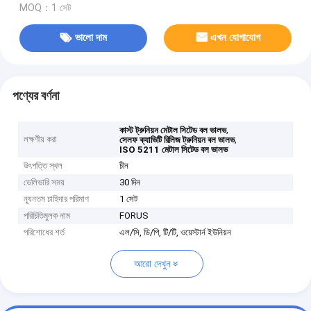
MOQ：1 সেট
ভালো দাম
এখন যোগাযোগ
পণ্যের বর্ণনা
,
কাস্ট ট্রুনিয়ন মেটাল সিটেড বল ভালভ
লক্ষণীয় করা
,
সেলফ ক্যাভিটি রিলিজ ট্রুনিয়ন বল ভালভ
ISO 5211 মেটাল সিটেড বল ভালভ
উৎপত্তি স্থল
চীন
ডেলিভারি সময়
30 দিন
ন্যূনতম চাহিদার পরিমাণ
1 সেট
পরিচিতিমুলক নাম
FORUS
পরিশোধের শর্ত
এল/সি, ডি/পি, টি/টি, ওয়েস্টার্ন ইউনিয়ন
আরো দেখুন