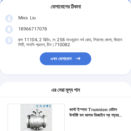
যোগাযোগের ঠিকানা
Miss. Liu
18966717078
রুম 11104, 2 বিল্ডিং, নং 258 তাওয়ুয়ান নর্থ রোড, লিয়ানহু জেলা, জিয়ান
সিটি, শানসি প্রদেশ, চীন।710082
এখন যোগাযোগ
এর সেরা মূল্য পান
কাস্ট ইস্পাত Trunnion মেটাল
উপবিষ্ট বল ভালভ ডিজাইন স্ব গহ্বর
চাপ ত্রাণ