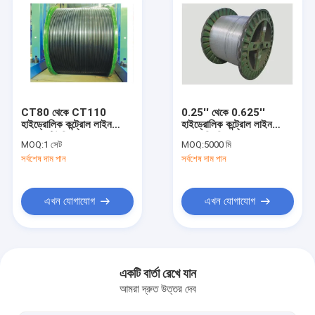
CT80 থেকে CT110
0.25'' থেকে 0.625''
হাইড্রোলিক কন্ট্রোল লাইন
হাইড্রোলিক কন্ট্রোল লাইন
কয়েলড টিউবিং
অয়েল ড্রিলিং 316L 2205
MOQ:
1 সেট
MOQ:
5000 মি
13Cr 825 2507
সর্বশেষ দাম পান
সর্বশেষ দাম পান
এখন যোগাযোগ
এখন যোগাযোগ
বাড়ি
পণ্য
একটি বার্তা রেখে যান
আমরা দ্রুত উত্তর দেব
ভিডিও