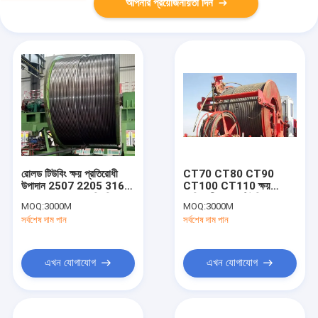
আপনার প্রয়োজনীয়তা দিন
রোলড টিউবিং ক্ষয় প্রতিরোধী
CT70 CT80 CT90
উপাদান 2507 2205 316L
CT100 CT110 ক্ষয়
13Cr তেলক্ষেত্রের ড্রিলিং
প্রতিরোধী রোলড টিউবিং API
MOQ:
3000M
MOQ:
3000M
জন্য বিনামূল্যে অভ্যন্তরীণ
5ST তেলক্ষেত্রের ড্রিলিংয়ের
সর্বশেষ দাম পান
সর্বশেষ দাম পান
ফ্ল্যাশ
জন্য
এখন যোগাযোগ
এখন যোগাযোগ